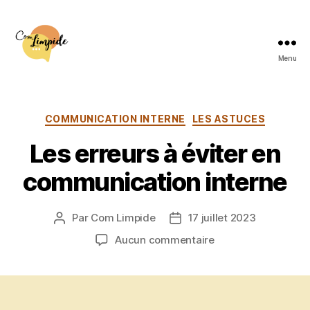
Menu
Com
Limpide
Catégories
COMMUNICATION INTERNE
LES ASTUCES
Les erreurs à éviter en
communication interne
Par
Com Limpide
17 juillet 2023
Auteur
Date
de
de
sur
Aucun commentaire
l’article
l’article
Les
erreurs
à
éviter