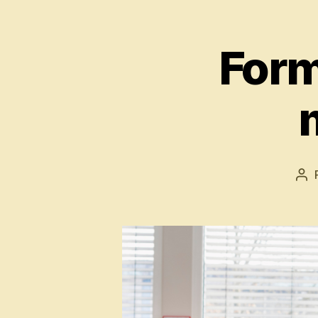
Form
Au
de
l’ar