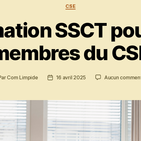
Catégories
CSE
ation SSCT pou
membres du CS
Par
Com Limpide
16 avril 2025
Aucun comment
teur
Date
de
ticle
l’article