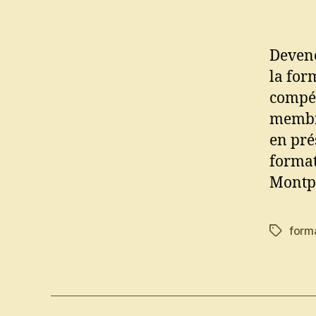
Devene
la for
compét
membre
en pré
format
Montpe
form
Étiquett