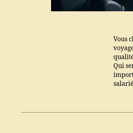
Vous c
voyage
qualit
Qui ser
import
salarié