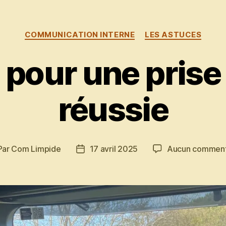
Catégories
COMMUNICATION INTERNE
LES ASTUCES
 pour une prise
réussie
Par
Com Limpide
17 avril 2025
Aucun comment
teur
Date
de
ticle
l’article