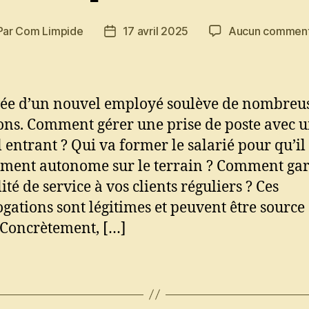
Par
Com Limpide
17 avril 2025
Aucun comment
teur
Date
de
ticle
l’article
vée d’un nouvel employé soulève de nombreu
ons. Comment gérer une prise de poste avec 
 entrant ? Qui va former le salarié pour qu’il 
ment autonome sur le terrain ? Comment gar
ité de service à vos clients réguliers ? Ces
ogations sont légitimes et peuvent être source
. Concrètement, […]