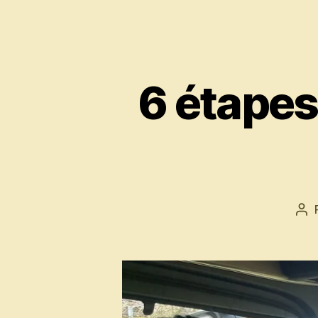
6 étapes
Au
de
l’ar