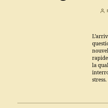
Au
de
l’ar
L’arri
questi
nouvel
rapide
la qual
interr
stress