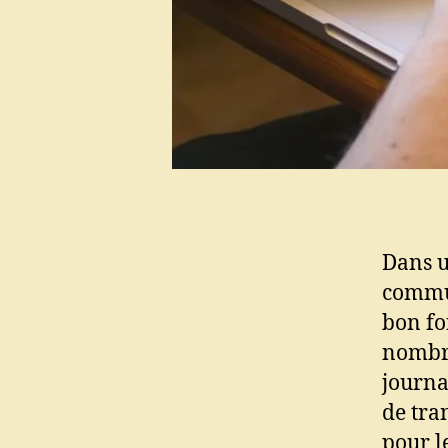
Dans u
commun
bon fo
nombre
journal
de tra
pour le