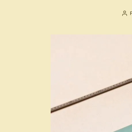
Aut
de
l’ar