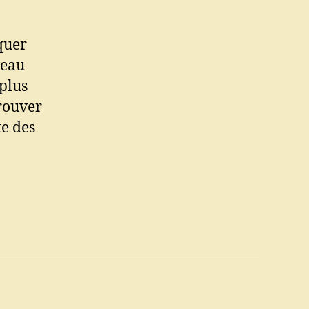
quer
veau
 plus
trouver
te des