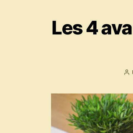
Les 4 ava
Au
de
l’a