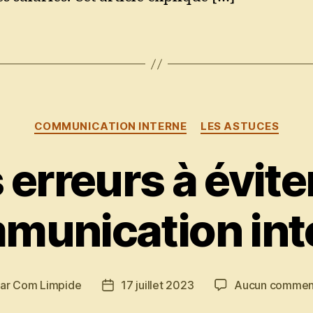
Catégories
COMMUNICATION INTERNE
LES ASTUCES
 erreurs à évite
munication int
ar
Com Limpide
17 juillet 2023
Aucun commen
eur
Date
de