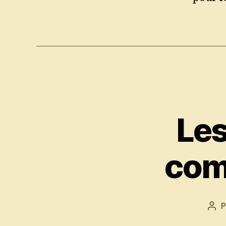
Les
com
P
Aut
de