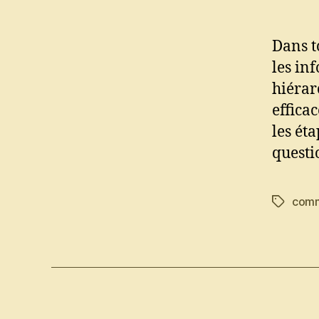
Dans t
les in
hiérar
efficac
les éta
questi
comm
Étiquett