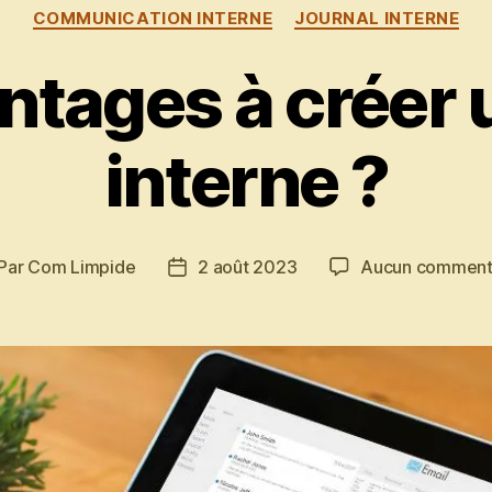
Catégories
COMMUNICATION INTERNE
JOURNAL INTERNE
ntages à créer 
interne ?
Par
Com Limpide
2 août 2023
Aucun comment
teur
Date
de
rticle
l’article