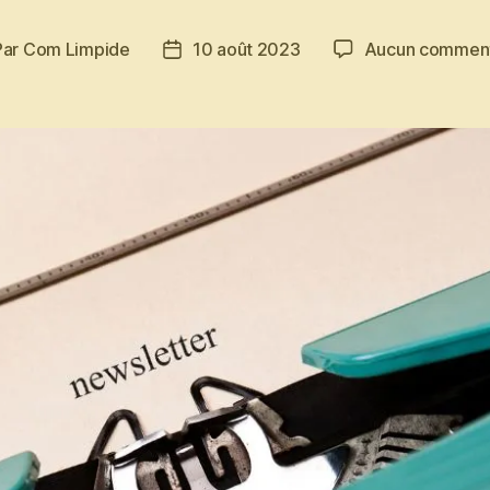
Par
Com Limpide
10 août 2023
Aucun comment
eur
Date
de
ticle
l’article