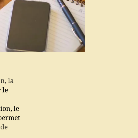
n, la
 le
ion, le
l permet
ude