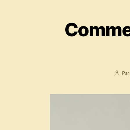
Comment
Pa
Auteu
de
l’artic