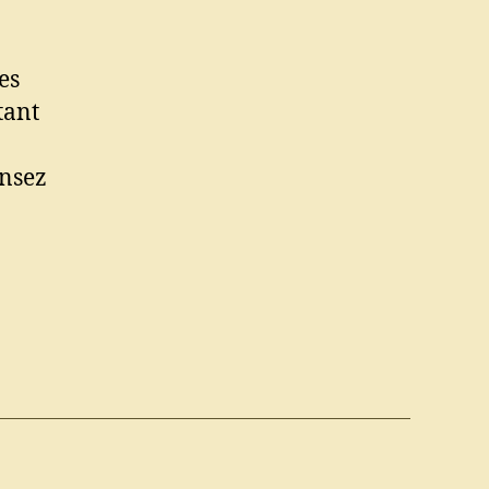
es
tant
ensez