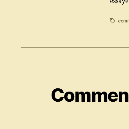
essaye
comm
Étiquett
Comment 