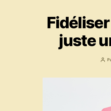
Fidéliser
juste u
P
Aute
de
l’art