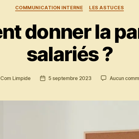
Catégories
COMMUNICATION INTERNE
LES ASTUCES
 donner la pa
salariés ?
r
Com Limpide
5 septembre 2023
Aucun comm
r
Date
de
le
l’article