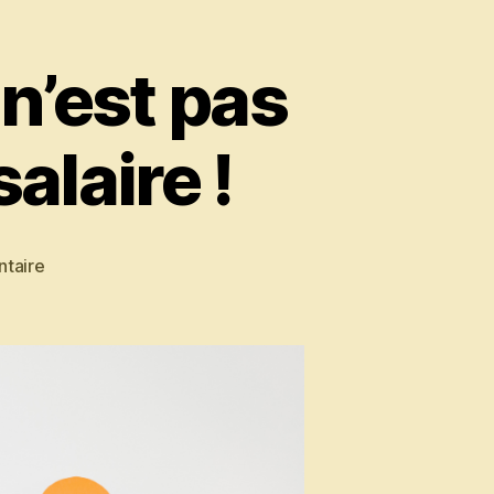
 n’est pas
alaire !
sur
taire
Fidéliser
vos
salariés
ce
n’est
pas
juste
une