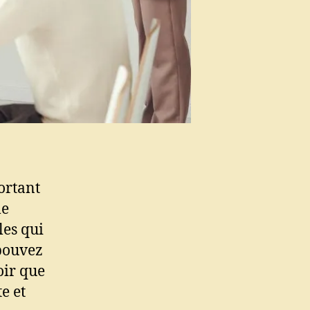
ortant
le
les qui
 pouvez
oir que
e et